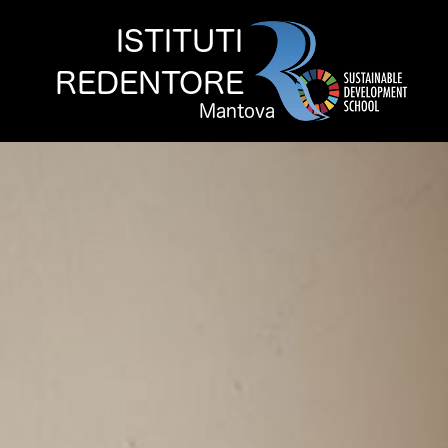
Vai
al
contenuto
Istituti
Redentore