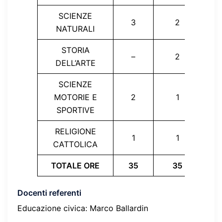
SCIENZE
3
2
NATURALI
STORIA
–
2
DELL’ARTE
SCIENZE
MOTORIE E
2
1
SPORTIVE
RELIGIONE
1
1
CATTOLICA
TOTALE ORE
35
35
3
Docenti referenti
Educazione civica: Marco Ballardin