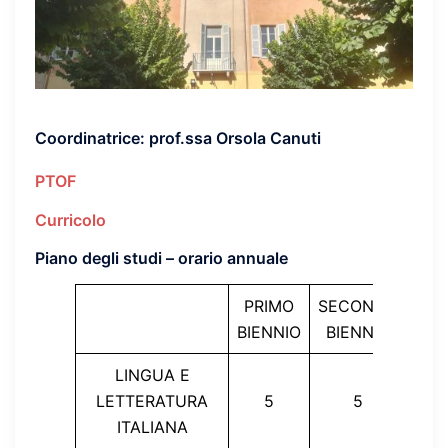
Coordinatrice
: prof.ssa Orsola Canuti
PTOF
Curricolo
Piano degli studi – orario annuale
PRIMO
SECONDO
QUI
BIENNIO
BIENNIO
AN
LINGUA E
LETTERATURA
5
5
ITALIANA