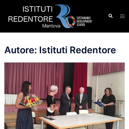
Vai
al
Cerca
Mos
contenuto
men
Autore:
Istituti Redentore