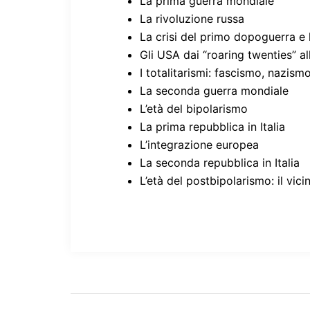
La prima guerra mondiale
La rivoluzione russa
La crisi del primo dopoguerra e
Gli USA dai “roaring twenties” all
I totalitarismi: fascismo, nazism
La seconda guerra mondiale
L’età del bipolarismo
La prima repubblica in Italia
L’integrazione europea
La seconda repubblica in Italia
L’età del postbipolarismo: il vici
Navigazione