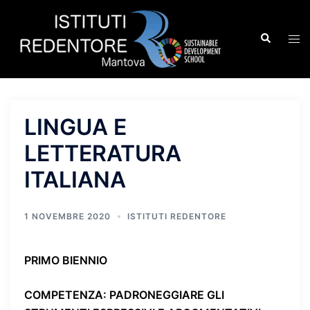
Vai
al
Cerca
Mos
contenuto
men
LINGUA E
LETTERATURA
ITALIANA
1 NOVEMBRE 2020
ISTITUTI REDENTORE
PRIMO BIENNIO
COMPETENZA
: PADRONEGGIARE GLI