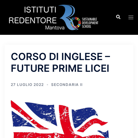
Vai
al
Cerca
Mos
contenuto
men
CORSO DI INGLESE –
FUTURE PRIME LICEI
27 LUGLIO 2022
SECONDARIA II