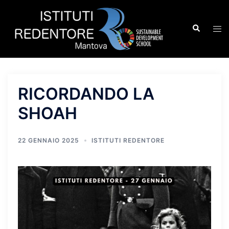
Vai
al
Cerca
Mos
contenuto
men
RICORDANDO LA
SHOAH
22 GENNAIO 2025
ISTITUTI REDENTORE