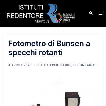
Vai
al
Cerca
Mos
contenuto
men
Fotometro di Bunsen a
specchi rotanti
8 APRILE 2025
ISTITUTI REDENTORE
,
SECONDARIA II