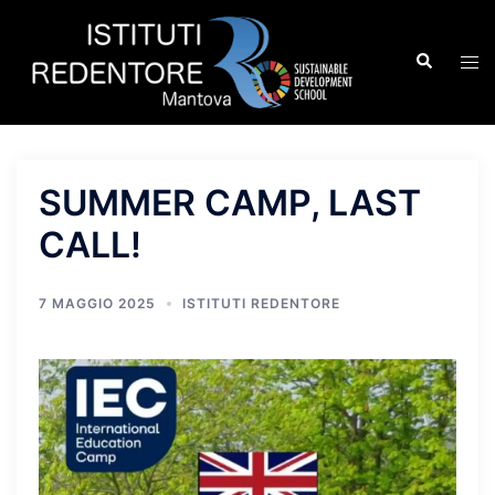
Vai
al
Cerca
Mos
contenuto
men
SUMMER CAMP, LAST
CALL!
7 MAGGIO 2025
ISTITUTI REDENTORE