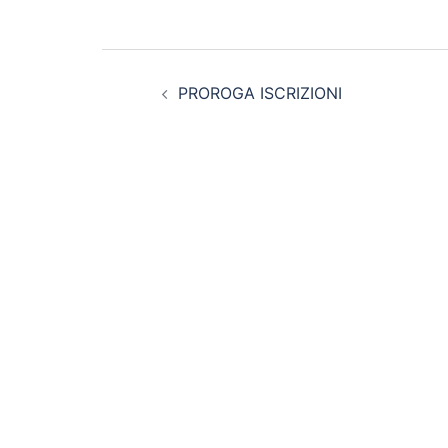
Navigazione
PROROGA ISCRIZIONI
articolo