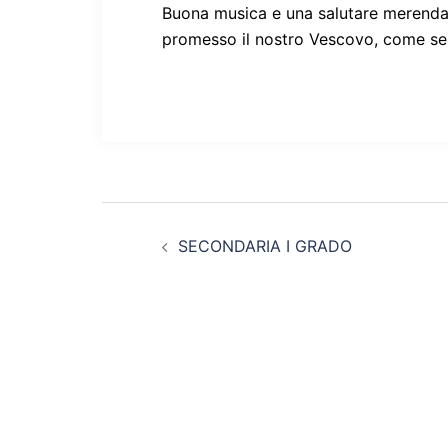
Buona musica e una salutare merenda h
promesso il nostro Vescovo, come semp
Navigazione
SECONDARIA I GRADO
articolo