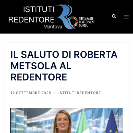
Vai
al
Cerca
Mos
contenuto
men
IL SALUTO DI ROBERTA
METSOLA AL
REDENTORE
12 SETTEMBRE 2025
ISTITUTI REDENTORE