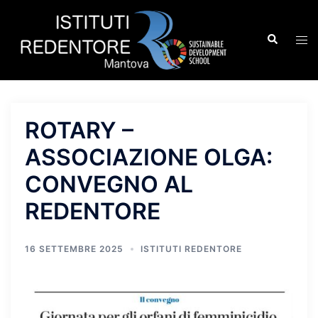
Vai
al
Cerca
Mos
contenuto
men
ROTARY –
ASSOCIAZIONE OLGA:
CONVEGNO AL
REDENTORE
16 SETTEMBRE 2025
ISTITUTI REDENTORE