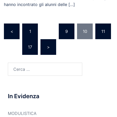
hanno incontrato gli alunni delle […]
Paginazione
<
1
…
9
10
11
degli
articoli
…
17
>
Ricerca
per:
In Evidenza
MODULISTICA