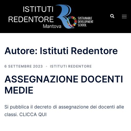
Vai
al
Cerca
Mos
contenuto
men
Autore:
Istituti Redentore
6 SETTEMBRE 2023
ISTITUTI REDENTORE
ASSEGNAZIONE DOCENTI
MEDIE
Si pubblica il decreto di assegnazione dei docenti alle
classi. CLICCA QUI