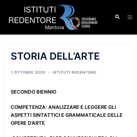
Vai
al
Cerca
Mos
contenuto
men
STORIA DELL’ARTE
1 OTTOBRE 2020
ISTITUTI REDENTORE
SECONDO BIENNIO
COMPETENZA
: ANALIZZARE E LEGGERE GLI
ASPETTI SINTATTICI E GRAMMATICALE DELLE
OPERE D’ARTE